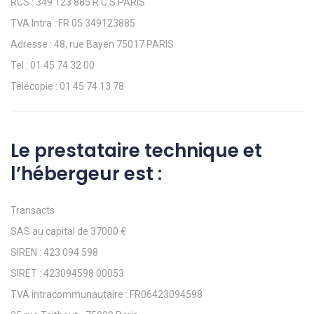
RCS : 349 123 885 R.C.S PARIS
TVA Intra : FR 05 349123885
Adresse : 48, rue Bayen 75017 PARIS
Tel : 01 45 74 32 00
Télécopie : 01 45 74 13 78
Le prestataire technique et
l’hébergeur est :
Transacts
SAS au capital de 37000 €
SIREN : 423 094 598
SIRET : 423094598 00053
TVA intracommunautaire : FR06423094598